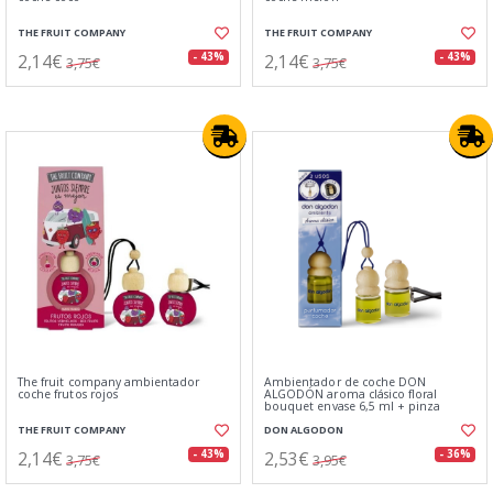
THE FRUIT COMPANY
THE FRUIT COMPANY
2,14€
2,14€
- 43%
- 43%
3,75€
3,75€
The fruit company ambientador
Ambientador de coche DON
coche frutos rojos
ALGODÓN aroma clásico floral
bouquet envase 6,5 ml + pinza
THE FRUIT COMPANY
DON ALGODON
2,14€
2,53€
- 43%
- 36%
3,75€
3,95€