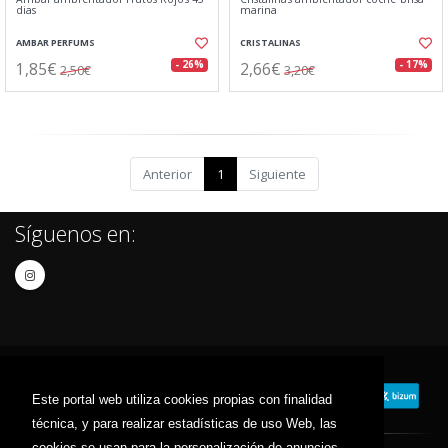
dias
marina
AMBAR PERFUMS
CRISTALINAS
1,85€
2,66€
- 26%
- 17%
2,50€
3,20€
Anterior
1
Siguiente
Síguenos en:
Este portal web utiliza cookies propias con finalidad
técnica, y para realizar estadísticas de uso Web, las
cookies se usan para la personalización de anuncios