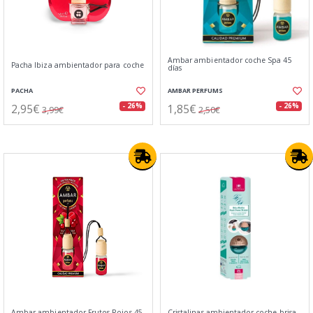
Ambar ambientador coche Spa 45
Pacha Ibiza ambientador para coche
días
PACHA
AMBAR PERFUMS
2,95€
1,85€
- 26%
- 26%
3,99€
2,50€
Ambar ambientador Frutos Rojos 45
Cristalinas ambientador coche brisa