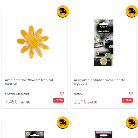
Ambientador "flower" tropical
Aura ambientador coche flor de
essence
algodón
CAR+ACCESORIES
AURA
7,45€
2,21€
- 27%
- 26%
10,14€
3,00€