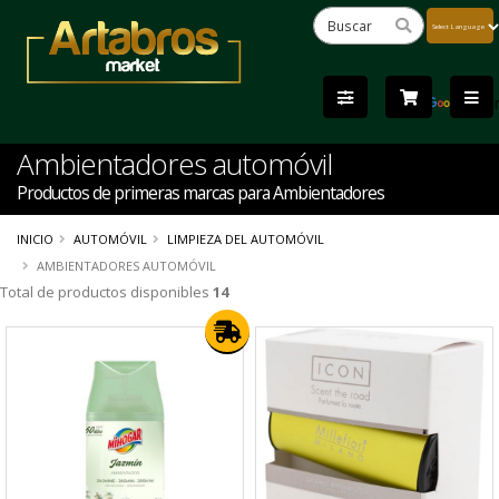
Powered
by
Tra
Ambientadores automóvil
Productos de primeras marcas para Ambientadores
INICIO
AUTOMÓVIL
LIMPIEZA DEL AUTOMÓVIL
AMBIENTADORES AUTOMÓVIL
Total de productos disponibles
14