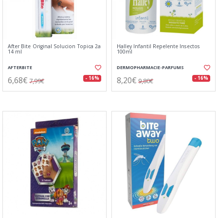
After Bite Original Solucion Topica 2a
Halley Infantil Repelente Insectos
14 ml
100ml
AFTERBITE
DERMOPHARMACIE-PARFUMS
6,68€
8,20€
- 16%
- 16%
7,99€
9,80€