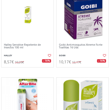
Halley Sensitive Repelente de
Goibi Antimosquitos Xtreme Forte
Insectos 100 ml
Toallitas 16 Uds
HALLEY
GOIBI
8,57€
10,17€
- 16%
- 16%
10,26€
12,17€