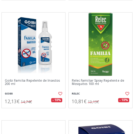
Goibi Familia Repelente de Insectos
Relec Familiar Spray Repelente de
200 ml
Mosquitos 100 ml
GOIBI
RELEC
12,13€
10,81€
- 18%
- 18%
14,74€
13,13€