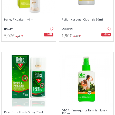
Halley Picbalsam 40 ml
Rollon corporal Citronela 50ml
HALLEY
LAISEVEN
5,07€
1,90€
- 46%
- 44%
9,45€
3,40€
OTC Antimosquitos Familiar Spray
Relec Extra Fuerte Spray 75ml
100 ml