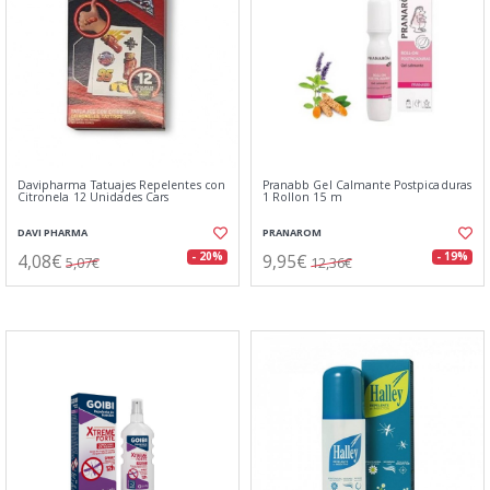
Davipharma Tatuajes Repelentes con
Pranabb Gel Calmante Postpicaduras
Citronela 12 Unidades Cars
1 Rollon 15 m
DAVI PHARMA
PRANAROM
4,08€
9,95€
- 20%
- 19%
5,07€
12,36€