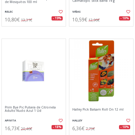
Calmatopic Stick Barra 14 g
de Mosquitos 100 ml
RELEC
VIÑAS
10,80€
10,59€
- 19%
- 18%
13,31€
12,96€
Prim Bye Pic Pulsera de Citronela
Halley Pick Balsam Roll On 12 ml
Adulto Nudo Azul 1 Ud
APIVITA
HALLEY
16,73€
6,36€
- 18%
- 18%
20,46€
7,73€