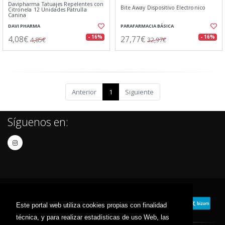
Davipharma Tatuajes Repelentes con
Bite Away Dispositivo Electronico
Citronela 12 Unidades Patrulla
Canina
DAVI PHARMA
PARAFARMACIA BÁSICA
4,08€
27,77€
- 16%
- 16%
4,85€
32,97€
Anterior
1
Siguiente
Síguenos en:
Este portal web utiliza cookies propias con finalidad
técnica, y para realizar estadísticas de uso Web, las