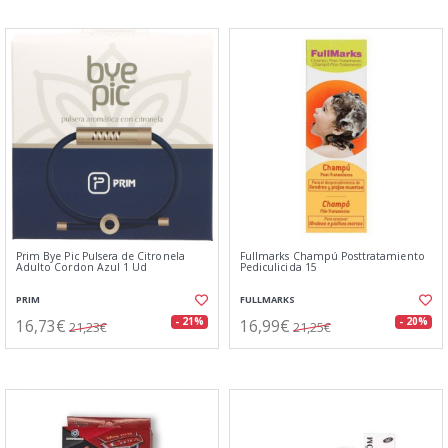
Prim Bye Pic Pulsera de Citronela
Fullmarks Champú Posttratamiento
Adulto Cordon Azul 1 Ud
Pediculicida 15
PRIM
FULLMARKS
16,73€
16,99€
- 21%
- 20%
21,23€
21,25€