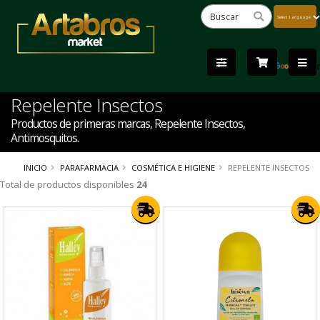
Powered
by
Tra
Repelente Insectos
Productos de primeras marcas, Repelente Insectos,
Antimosquitos.
INICIO
PARAFARMACIA
COSMÉTICA E HIGIENE
REPELENTE INSECTOS
Total de productos disponibles
24