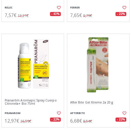
RELEC
FERRER
7,57€
7,65€
- 43%
- 22%
13,21€
9,79€
Pranarôm Aromapic Spray Cuerpo
After Bite Gel Xtreme 2a 20 g
Citronela+ Bio 75ml
PRANAROM
AFTERBITE
12,97€
6,68€
- 22%
- 22%
16,59€
8,54€