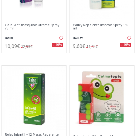
Goibi Antimosquitos Xtreme Spray
Halley Repelente Insectos Spray 150
75 ml
ml
GOIBI
HALLEY
10,09€
9,60€
- 19%
- 19%
12,53€
11,84€
Relec Infantil +12 Meses Repelente