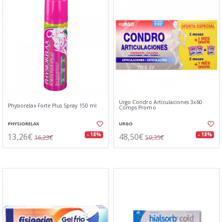
Urgo Condro Articulaciones 3x60
Physiorelax Forte Plus Spray 150 ml
Comps Promo
PHYSIORELAX
URGO
13,26€
48,50€
- 18%
- 18%
16,23€
59,35€