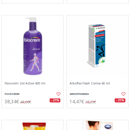
Fisiocrem Gel Active 600 ml
Arkoflex Flash Crema 60 ml
FISIOCREM
ARKOPHARMA
38,34€
14,47€
- 21%
- 21%
48,66€
18,23€