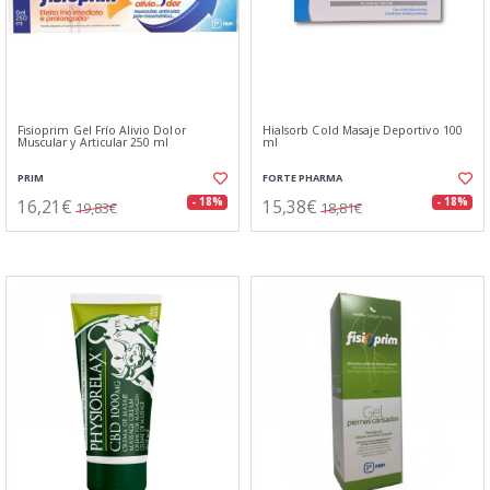
Fisioprim Gel Frío Alivio Dolor
Hialsorb Cold Masaje Deportivo 100
Muscular y Articular 250 ml
ml
PRIM
FORTE PHARMA
16,21€
15,38€
- 18%
- 18%
19,83€
18,81€