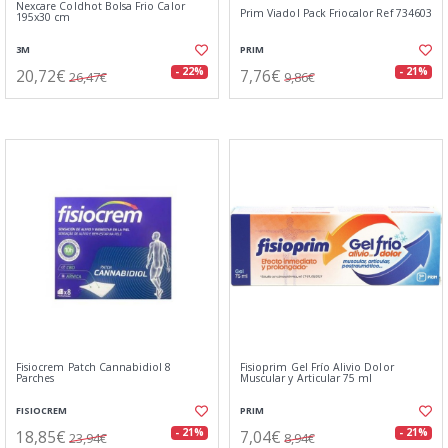
Nexcare Coldhot Bolsa Frio Calor
Prim Viadol Pack Friocalor Ref 734603
195x30 cm
3M
PRIM
20,72€
7,76€
- 22%
- 21%
26,47€
9,86€
Fisiocrem Patch Cannabidiol 8
Fisioprim Gel Frío Alivio Dolor
Parches
Muscular y Articular 75 ml
FISIOCREM
PRIM
18,85€
7,04€
- 21%
- 21%
23,94€
8,94€