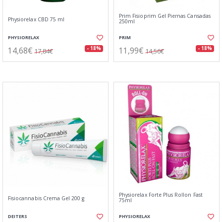
Prim Fisioprim Gel Piernas Cansadas
Physiorelax CBD 75 ml
250ml
PHYSIORELAX
PRIM
14,68€
11,99€
- 18%
- 18%
17,84€
14,56€
Physiorelax Forte Plus Rollon Fast
Fisiocannabis Crema Gel 200 g
75ml
DEITERS
PHYSIORELAX