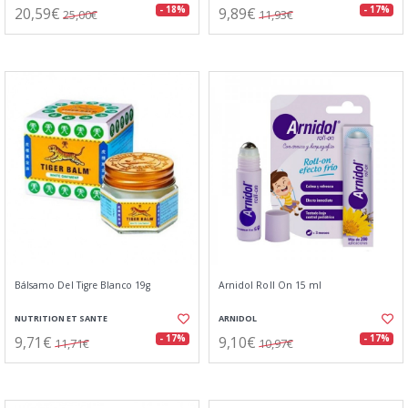
20,59€
9,89€
- 18%
- 17%
25,00€
11,93€
Bálsamo Del Tigre Blanco 19g
Arnidol Roll On 15 ml
NUTRITION ET SANTE
ARNIDOL
9,71€
9,10€
- 17%
- 17%
11,71€
10,97€