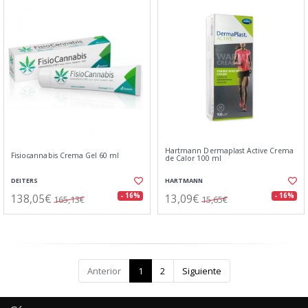
Hartmann Dermaplast Active Crema
Fisiocannabis Crema Gel 60 ml
de Calor 100 ml
DEITERS
HARTMANN
138,05€
13,09€
- 16%
- 16%
165,13€
15,65€
Anterior
1
2
Siguiente