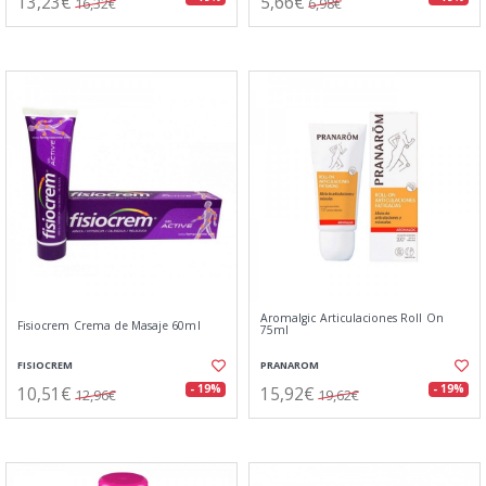
13,23€
5,66€
16,32€
6,98€
Aromalgic Articulaciones Roll On
Fisiocrem Crema de Masaje 60ml
75ml
FISIOCREM
PRANAROM
10,51€
15,92€
- 19%
- 19%
12,96€
19,62€