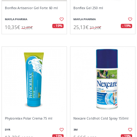
Bonflex Artisenior Gel Forte 60 ml
Bonflex Gel 250 ml
MAYLA PHARMA
MAYLA PHARMA
10,35€
25,13€
- 19%
- 19%
12,85€
31,20€
Physiorelax Polar Crema 75 ml
Nexcare Coldhot Cold Spray 150ml
DYR
3M
- 19%
- 19%