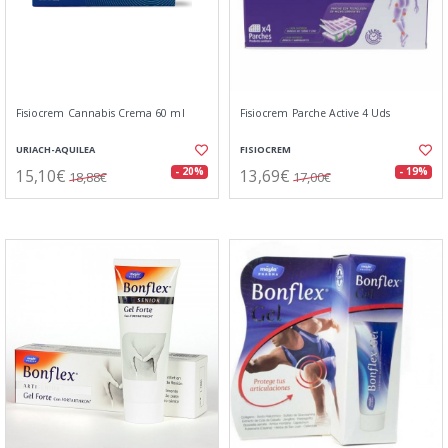
Fisiocrem Cannabis Crema 60 ml
Fisiocrem Parche Active 4 Uds
URIACH-AQUILEA
FISIOCREM
15,10€
13,69€
- 20%
- 19%
18,88€
17,00€