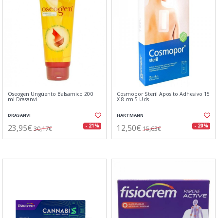
Oseogen Ungüento Balsamico 200
Cosmopor Steril Aposito Adhesivo 15
ml Drasanvi
X 8 cm 5 Uds
DRASANVI
HARTMANN
23,95€
12,50€
- 21%
- 20%
30,17€
15,63€