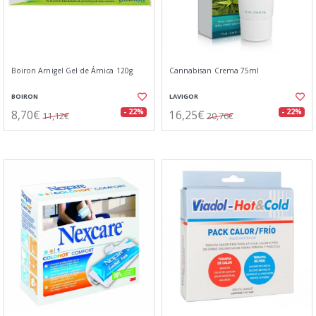
Boiron Arnigel Gel de Árnica 120g
Cannabisan Crema 75ml
BOIRON
LAVIGOR
8,70€
16,25€
- 22%
- 22%
11,12€
20,76€