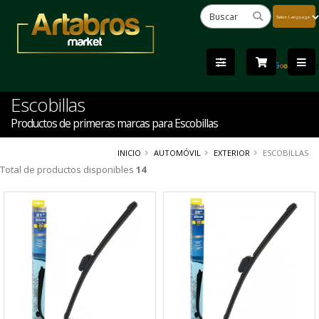
Powered
by
Tra
Escobillas
Productos de primeras marcas para Escobillas
INICIO
AUTOMÓVIL
EXTERIOR
ESCOBILLAS
Total de productos disponibles
14