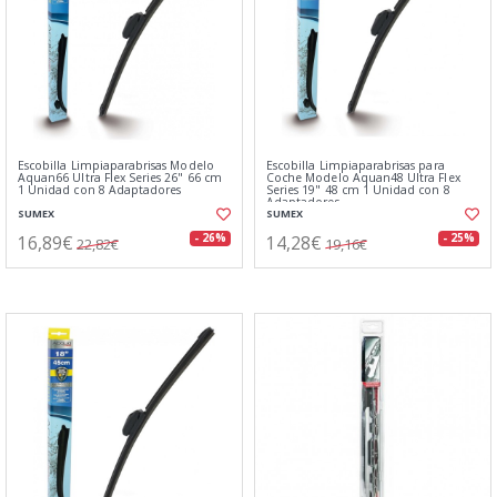
Escobilla Limpiaparabrisas Modelo
Escobilla Limpiaparabrisas para
Aquan66 Ultra Flex Series 26" 66 cm
Coche Modelo Aquan48 Ultra Flex
1 Unidad con 8 Adaptadores
Series 19" 48 cm 1 Unidad con 8
Adaptadores
SUMEX
SUMEX
16,89€
14,28€
- 26%
- 25%
22,82€
19,16€