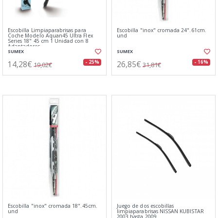
Escobilla Limpiaparabrisas para
Escobilla "inox" cromada 24".61cm.
Coche Modelo Aquan45 Ultra Flex
und
Series 18" 45 cm 1 Unidad con 8
Adaptadores
SUMEX
SUMEX
14,28€
26,85€
- 25%
- 16%
19,02€
31,81€
Escobilla "inox" cromada 18".45cm.
Juego de dos escobillas
und
limpiaparabrisas NISSAN KUBISTAR
2003 hasta 2009