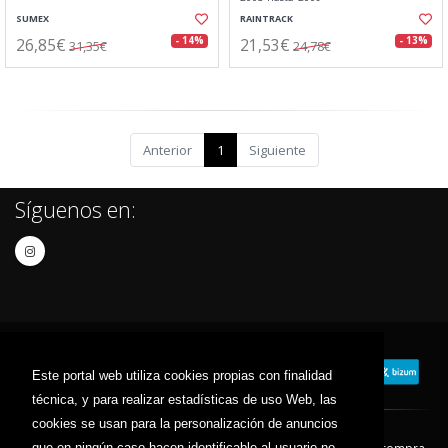
SUMEX
RAINTRACK
26,85€
21,53€
- 14%
- 13%
31,35€
24,78€
Anterior
1
Siguiente
Síguenos en:
Este portal web utiliza cookies propias con finalidad
técnica, y para realizar estadísticas de uso Web, las
cookies se usan para la personalización de anuncios
que en ningún caso hacen identificable al usuario no