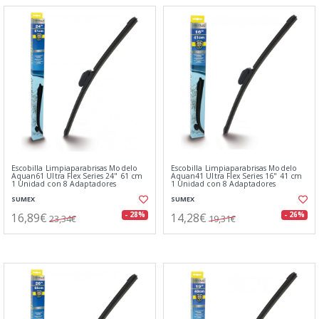
Escobilla Limpiaparabrisas Modelo
Escobilla Limpiaparabrisas Modelo
Aquan61 Ultra Flex Series 24" 61 cm
Aquan41 Ultra Flex Series 16" 41 cm
1 Unidad con 8 Adaptadores
1 Unidad con 8 Adaptadores
SUMEX
SUMEX
16,89€
14,28€
- 28%
- 26%
23,34€
19,31€