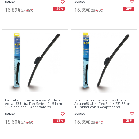
SUMEX
SUMEX
16,89€
16,89€
- 30%
- 29%
24,03€
23,69€
Escobilla Limpiaparabrisas Modelo
Escobilla Limpiaparabrisas Modelo
Aquan53 Ultra Flex Series 19" 51 cm
Aquan66 Ultra Flex Series 23" 58 cm
1 Unidad con 8 Adaptadores
1 Unidad con 8 Adaptadores
SUMEX
SUMEX
15,60€
16,89€
- 28%
- 28%
21,56€
23,34€