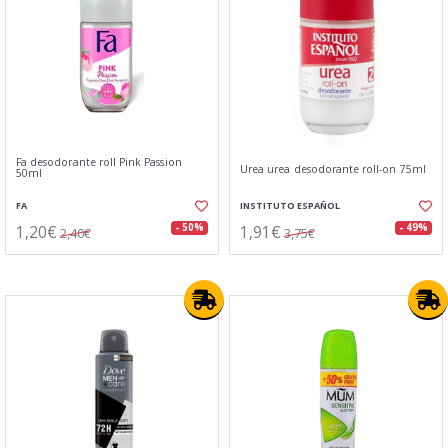
Fa desodorante roll Pink Passion
Urea urea desodorante roll-on 75ml
50ml
FA
INSTITUTO ESPAÑOL
1,20€
1,91€
- 50%
- 49%
2,40€
3,75€