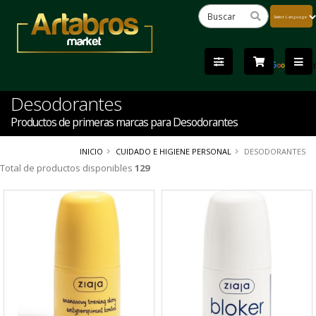
Powered
by
Tra
Desodorantes
Productos de primeras marcas para Desodorantes
INICIO
CUIDADO E HIGIENE PERSONAL
DESODORANTES
Total de productos disponibles
129