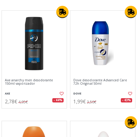
Axe anarchy men desodorante
Dove desodorante Advanced Care
150ml vaporizador
72h Original 50ml
AXE
DOVE
2,78€
1,99€
- 44%
- 43%
4,95€
3,50€