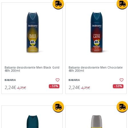
Babaria desodorante Men Black Gold
Babaria desodorante Men Chocolate
48h 200ml
48h 200ml
BABARIA
BABARIA
2,24€
2,24€
- 53%
- 53%
4,75€
4,75€