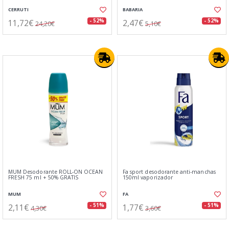
CERRUTI
BABARIA
11,72€
2,47€
- 52%
- 52%
24,20€
5,10€
MUM Desodorante ROLL-ON OCEAN
Fa sport desodorante anti-manchas
FRESH 75 ml + 50% GRATIS
150ml vaporizador
MUM
FA
2,11€
1,77€
- 51%
- 51%
4,30€
3,60€