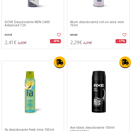
DOVE Desodorante MEN CARE
Mum desodorante roll-on aloe vera
Advanced 72h
75ml
DOVE
MUM
2,41€
2,29€
- 48%
- 47%
4,60€
4,30€
Axe black desodorante 150ml
Fa desodorante fresh lime 150ml
vaporizador