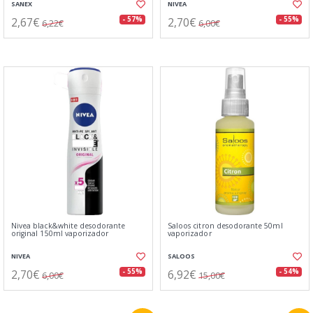
SANEX
NIVEA
2,67€
2,70€
- 57%
- 55%
6,22€
6,00€
Nivea black&white desodorante
Saloos citron desodorante 50ml
original 150ml vaporizador
vaporizador
NIVEA
SALOOS
2,70€
6,92€
- 55%
- 54%
6,00€
15,00€