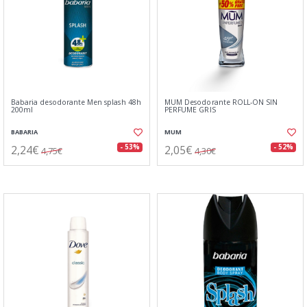
Babaria desodorante Men splash 48h
MUM Desodorante ROLL-ON SIN
200ml
PERFUME GRIS
BABARIA
MUM
2,24€
2,05€
- 53%
- 52%
4,75€
4,30€