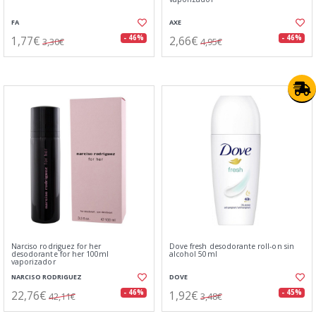
FA
AXE
1,77€
2,66€
- 46%
- 46%
3,30€
4,95€
Narciso rodriguez for her
Dove fresh desodorante roll-on sin
desodorante for her 100ml
alcohol 50ml
vaporizador
NARCISO RODRIGUEZ
DOVE
22,76€
1,92€
- 46%
- 45%
42,11€
3,48€