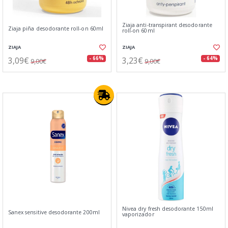
Ziaja anti-transpirant desodorante
Ziaja piña desodorante roll-on 60ml
roll-on 60ml
ZIAJA
ZIAJA
3,09€
3,23€
- 66%
- 64%
9,00€
9,00€
Nivea dry fresh desodorante 150ml
Sanex sensitive desodorante 200ml
vaporizador