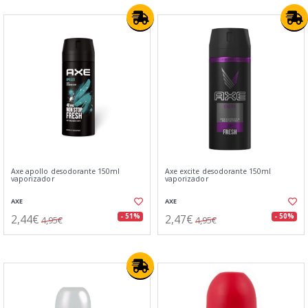
Axe apollo desodorante 150ml
Axe excite desodorante 150ml
vaporizador
vaporizador
AXE
AXE
2,44€
2,47€
- 51%
- 50%
4,95€
4,95€