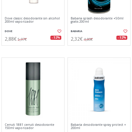
Dove classic desodorante sin alcohol
Babaria splash desodorante +50ml
200ml vaporizador
gratis 200ml
DOVE
BABARIA
2,88€
2,32€
- 52%
- 52%
5,97€
4,80€
Cerruti 1881 cerruti desodorante
Babaria desodorante spray protect +
150ml vaporizador
200ml