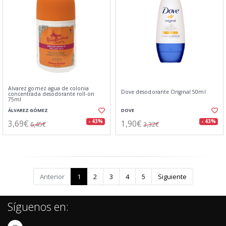
Alvarez gomez agua de colonia
Dove desodorante Original 50ml
concentrada desodorante roll-on
75ml
ÁLVAREZ GÓMEZ
DOVE
3,69€
1,90€
- 43%
- 43%
6,45€
3,32€
Anterior
1
2
3
4
5
Siguiente
Síguenos en: