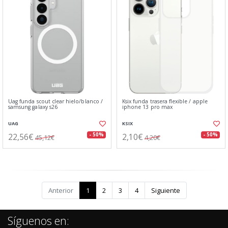
Uag funda scout clear hielo/blanco⁤⁣ /
Ksix funda trasera flexible / apple
samsung galaxy s26
iphone 13 pro max
UAG
KSIX
22,56€
2,10€
- 50%
- 50%
45,12€
4,20€
Anterior
1
2
3
4
Siguiente
Síguenos en: