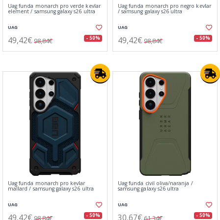
Uag funda monarch pro verde kevlar
Uag funda monarch pro negro kevlar
element / samsung galaxy s26 ultra
/ samsung galaxy s26 ultra
UAG
UAG
49,42€
49,42€
- 50%
- 50%
98,84€
98,84€
Uag funda monarch pro kevlar
Uag funda civil oliva/naranja /
mallard / samsung galaxy s26 ultra
samsung galaxy s26 ultra
UAG
UAG
49,42€
30,67€
- 50%
- 50%
98,84€
61,34€