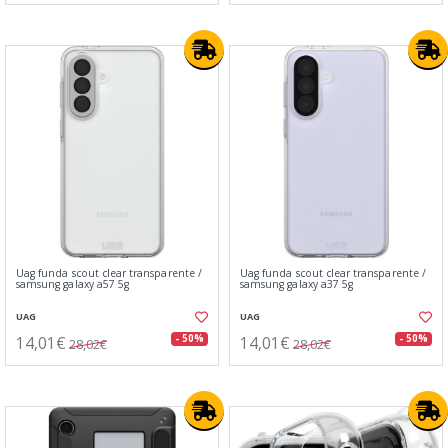
Uag funda scout clear transparente /
Uag funda scout clear transparente /
samsung galaxy a57 5g
samsung galaxy a37 5g
UAG
UAG
14,01€
14,01€
- 50%
- 50%
28,02€
28,02€