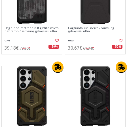
Uag funda metropolis lt grafito micro
Uag funda civil negro / samsung
hex camo / samsung galaxy s26 ultra
galaxy s26 ultra
UAG
UAG
39,18€
30,67€
- 50%
- 50%
78,36€
61,34€