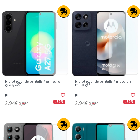
Jc protector de pantalla / samsung
Jc protector de pantalla / motorola
galaxy a27
moto g56
JC
JC
2,94€
2,94€
- 50%
- 50%
5,88€
5,88€