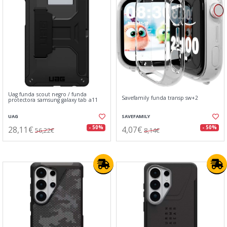
Uag funda scout negro / funda
Savefamily funda transp sw+2
protectora samsung galaxy tab a11
UAG
SAVEFAMILY
28,11€
4,07€
- 50%
- 50%
56,22€
8,14€