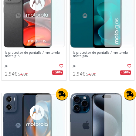
Jc protector de pantalla / motorola
Jc protector de pantalla / motorola
moto g15
moto g06
JC
JC
2,94€
2,94€
- 50%
- 50%
5,88€
5,88€