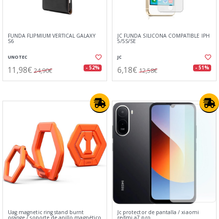
FUNDA FLIPMIUM VERTICAL GALAXY
JC FUNDA SILICONA COMPATIBLE IPH
S6
5/5S/SE
UNOTEC
JC
11,98€
6,18€
- 52%
- 51%
24,90€
12,58€
Uag magnetic ring stand burnt
Jc protector de pantalla / xiaomi
orange / soporte de anillo magnético
redmi a7 pro