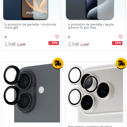
Jc protector de pantalla / motorola
Jc protector de pantalla / apple
moto g05
iphone 15 pro max
JC
JC
2,94€
2,94€
- 50%
- 50%
5,88€
5,88€
Panzerglass protector de lente⁣