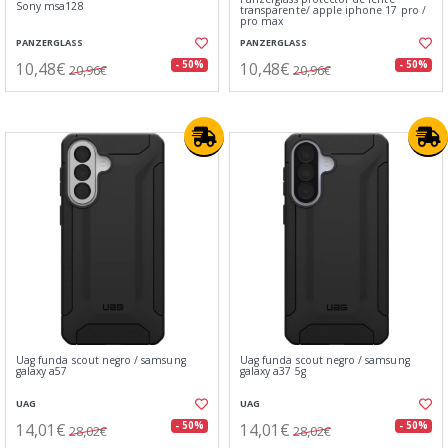
Sony msa128
transparente/ apple iphone 17 pro /
pro max
PANZERGLASS
PANZERGLASS
10,48€
10,48€
- 50%
- 50%
20,96€
20,96€
Uag funda scout negro / samsung
Uag funda scout negro / samsung
galaxy a57
galaxy a37 5g
UAG
UAG
14,01€
14,01€
- 50%
- 50%
28,02€
28,02€