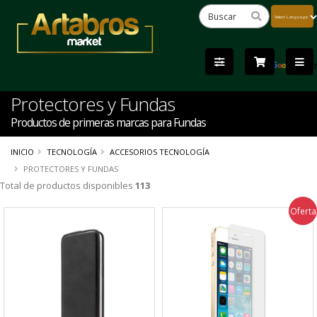
Powered
by
Tra
Protectores y Fundas
Productos de primeras marcas para Fundas
INICIO
TECNOLOGÍA
ACCESORIOS TECNOLOGÍA
PROTECTORES Y FUNDAS
Total de productos disponibles
113
Oferta