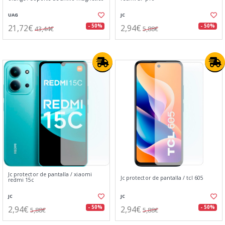
UAG
JC
21,72€
2,94€
- 50%
- 50%
43,44€
5,88€
Jc protector de pantalla / xiaomi
Jc protector de pantalla / tcl 605
redmi 15c
JC
JC
2,94€
2,94€
- 50%
- 50%
5,88€
5,88€