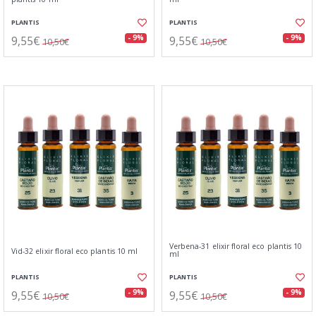
PLANTIS
PLANTIS
9,55€
9,55€
- 9%
- 9%
10,50€
10,50€
Verbena-31 elixir floral eco plantis 10
Vid-32 elixir floral eco plantis 10 ml
ml
PLANTIS
PLANTIS
9,55€
9,55€
- 9%
- 9%
10,50€
10,50€