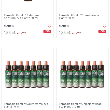
Remedio floral nº 8 descanso
Remedio floral nº7 cansancio eco
nocturno eco plantis 10 ml
plantis 10 ml
PLANTIS
PLANTIS
12,05€
12,05€
- 9%
- 9%
13,25€
13,25€
Remedio floral nº6 autoestima eco
Remedio floral nº5 hiperactividad
plantis 10 ml
eco plantis 10 ml