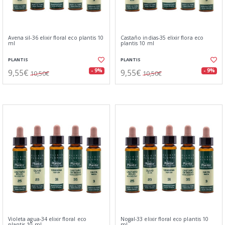
Avena sil-36 elixir floral eco plantis 10
Castaño indias-35 elixir flora eco
ml
plantis 10 ml
PLANTIS
PLANTIS
9,55€
9,55€
- 9%
- 9%
10,50€
10,50€
Violeta agua-34 elixir floral eco
Nogal-33 elixir floral eco plantis 10
plantis 10 ml
ml