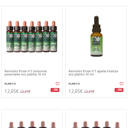
Remedio floral nº2 tensiones
Remedio floral nº1 apatia tristeza
personales eco plantis 10 ml
eco plantis 10 ml
PLANTIS
PLANTIS
12,05€
12,05€
- 9%
- 9%
13,25€
13,25€