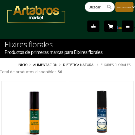
Powered
by
Tra
Elixires florales
Productos de primeras marcas para Elixires florales
INICIO
ALIMENTACIÓN
DIETÉTICA NATURAL
ELIXIRES FLORALES
Total de productos disponibles
56