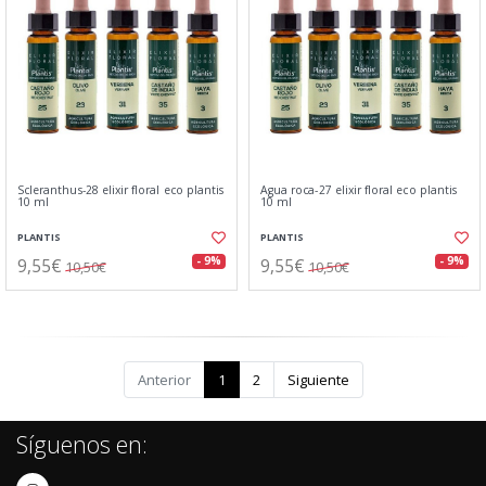
Scleranthus-28 elixir floral eco plantis
Agua roca-27 elixir floral eco plantis
10 ml
10 ml
PLANTIS
PLANTIS
9,55€
9,55€
- 9%
- 9%
10,50€
10,50€
Anterior
1
2
Siguiente
Síguenos en: