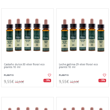
Castaño dulce-30 elixir floral eco
Leche gallina-29 elixir floral eco
plantis 10 ml
plantis 10 ml
PLANTIS
PLANTIS
9,55€
9,55€
- 9%
- 9%
10,50€
10,50€