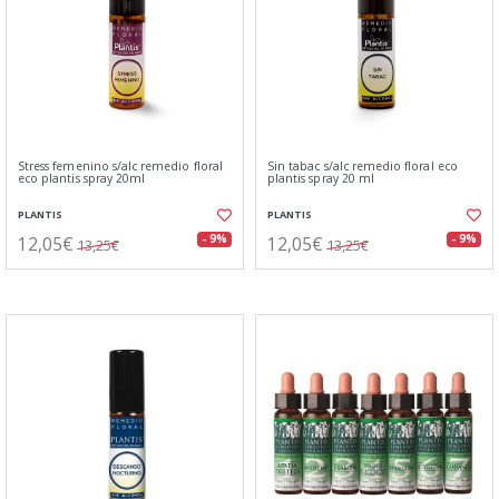
Stress femenino s/alc remedio floral
Sin tabac s/alc remedio floral eco
eco plantis spray 20ml
plantis spray 20 ml
PLANTIS
PLANTIS
12,05€
12,05€
- 9%
- 9%
13,25€
13,25€