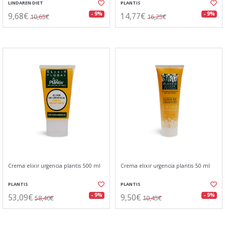
LINDAREN DIET
PLANTIS
9,68€
14,77€
- 9%
- 9%
10,65€
16,25€
Crema elixir urgencia plantis 500 ml
Crema elixir urgencia plantis 50 ml
PLANTIS
PLANTIS
53,09€
9,50€
- 9%
- 9%
58,40€
10,45€