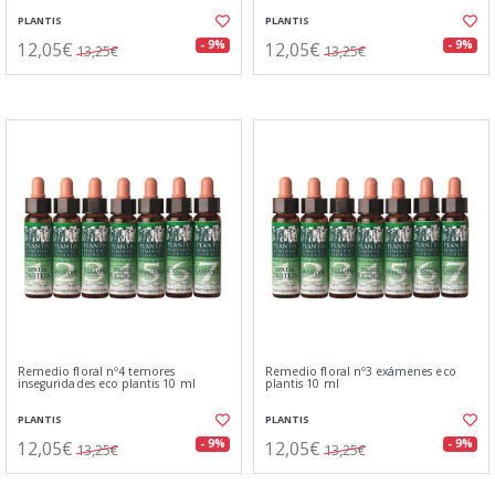
PLANTIS
PLANTIS
12,05€
12,05€
- 9%
- 9%
13,25€
13,25€
Remedio floral nº4 temores
Remedio floral nº3 exámenes eco
inseguridades eco plantis 10 ml
plantis 10 ml
PLANTIS
PLANTIS
12,05€
12,05€
- 9%
- 9%
13,25€
13,25€