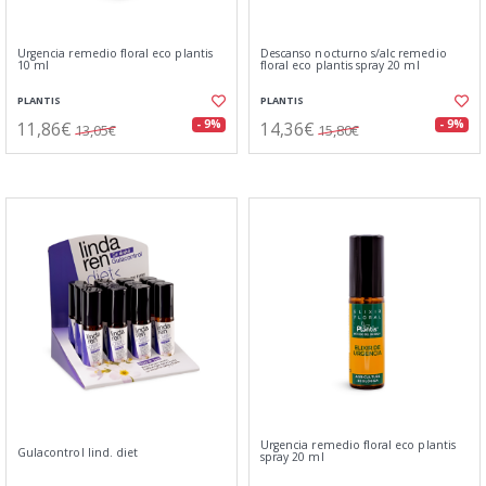
Urgencia remedio floral eco plantis
Descanso nocturno s/alc remedio
10 ml
floral eco plantis spray 20 ml
PLANTIS
PLANTIS
11,86€
14,36€
- 9%
- 9%
13,05€
15,80€
Urgencia remedio floral eco plantis
Gulacontrol lind. diet
spray 20 ml