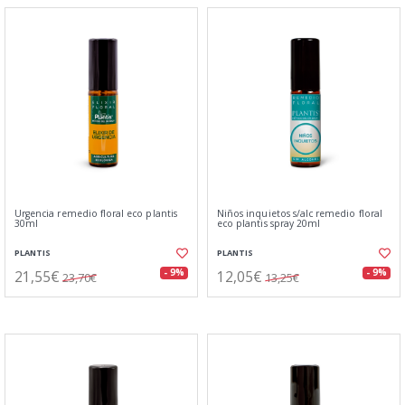
Urgencia remedio floral eco plantis
Niños inquietos s/alc remedio floral
30ml
eco plantis spray 20ml
PLANTIS
PLANTIS
21,55€
12,05€
- 9%
- 9%
23,70€
13,25€