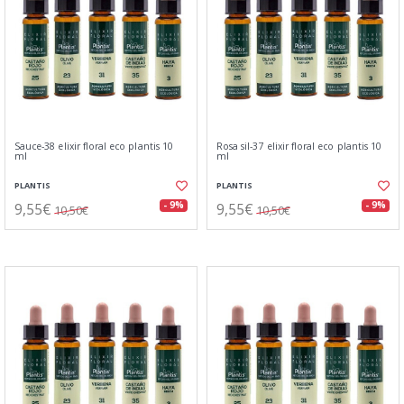
Sauce-38 elixir floral eco plantis 10
Rosa sil-37 elixir floral eco plantis 10
ml
ml
PLANTIS
PLANTIS
9,55€
9,55€
- 9%
- 9%
10,50€
10,50€