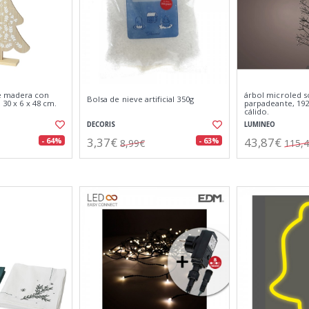
e madera con
árbol microled so
Bolsa de nieve artificial 350g
 30 x 6 x 48 cm.
parpadeante, 192
cálido.
DECORIS
LUMINEO
3,37€
43,87€
- 64%
- 63%
8,99€
115,