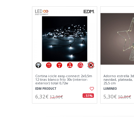
Cortina icicle easy-connect 2x0,5m
Adorno estrella 3d
12 tiras blanco frío 30v (interior-
navidad, plateada, 2
exterior) total 0,72w
25,5 cm
EDM PRODUCT
LUMINEO
6,32€
5,30€
- 51%
12,96€
10,86€