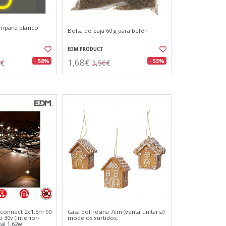
campana blanco
Bolsa de paja 60 g para belén
EDM PRODUCT
1,68€
- 58%
- 53%
7€
3,56€
-connect 2x1,5m 90
Casa poliresina 7cm (venta unitaria)
o 30v (interior-
modelos surtidos.
tal 1,62w