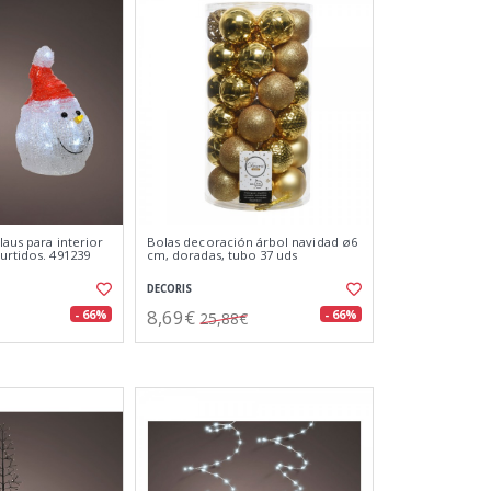
claus para interior
Bolas decoración árbol navidad ø6
urtidos. 491239
cm, doradas, tubo 37 uds
DECORIS
8,69€
- 66%
- 66%
25,88€