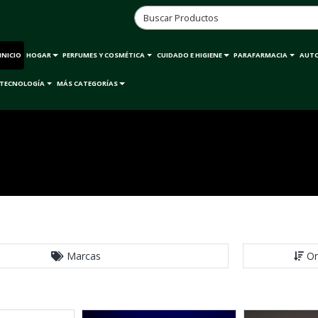
INICIO
HOGAR
PERFUMES Y COSMÉTICA
CUIDADO E HIGIENE
PARAFARMACIA
AUT
TECNOLOGÍA
MÁS CATEGORÍAS
Marcas
Or