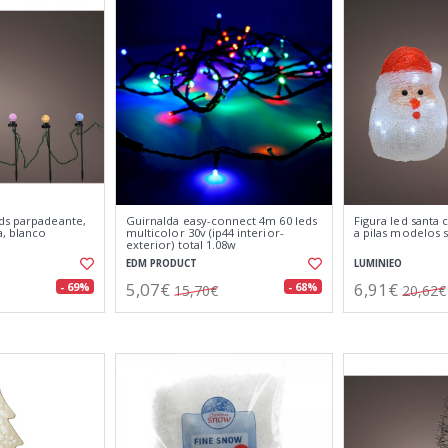
ds parpadeante,
Guirnalda easy-connect 4m 60 leds
Figura led santa 
a, blanco
multicolor 30v (ip44 interior-
a pilas modelos s
exterior) total 1.08w
EDM PRODUCT
LUMINIEO
5,07€
6,91€
- 69%
- 68%
15,70€
20,62€