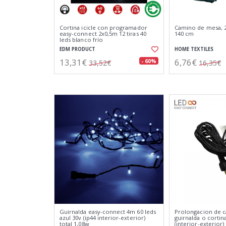
Cortina icicle con programador
Camino de mesa, 2
easy-connect 2x0,5m 12 tiras 40
140 cm
leds blanco frío
EDM PRODUCT
HOME TEXTILES
13,31€
6,76€
- 60%
33,52€
16,35€
Guirnalda easy-connect 4m 60 leds
Prolongacion de c
azul 30v (ip44 interior-exterior)
guirnalda o cortin
total 1,08w
(interior-exterior) 