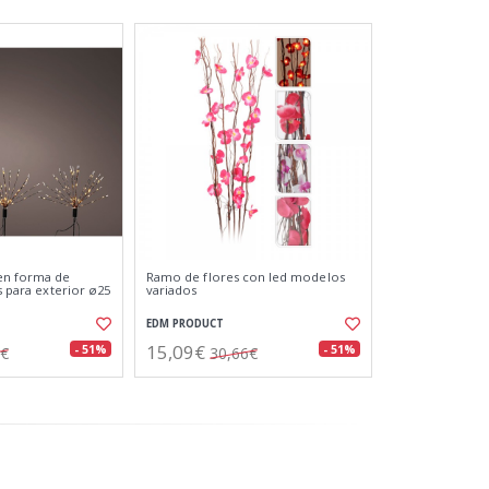
en forma de
Ramo de flores con led modelos
es para exterior ø25
variados
EDM PRODUCT
15,09€
- 51%
- 51%
3€
30,66€