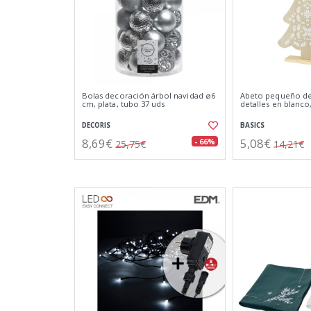
Bolas decoración árbol navidad ø6
Abeto pequeño d
cm, plata, tubo 37 uds
detalles en blanco,
DECORIS
BASICS
8,69€
5,08€
- 66%
25,75€
14,21€