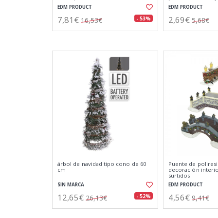
EDM PRODUCT
EDM PRODUCT
7,81€
2,69€
- 53%
16,53€
5,68€
árbol de navidad tipo cono de 60
Puente de poliresi
cm
decoración interi
surtidos
SIN MARCA
EDM PRODUCT
12,65€
4,56€
- 52%
26,13€
9,41€