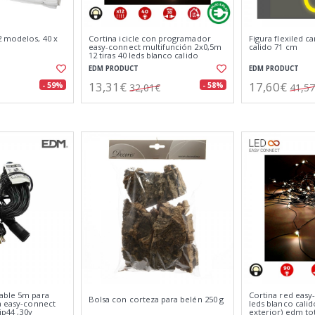
 modelos, 40 x
Cortina icicle con programador
Figura flexiled 
easy-connect multifunción 2x0,5m
calido 71 cm
12 tiras 40 leds blanco calido
EDM PRODUCT
EDM PRODUCT
13,31€
17,60€
- 59%
- 58%
32,01€
41,5
able 5m para
Cortina red easy
Bolsa con corteza para belén 250 g
a easy-connect
leds blanco calid
ip44 ,30v
exterior) edm to