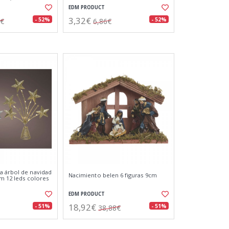
EDM PRODUCT
3,32€
- 52%
- 52%
8€
6,86€
a árbol de navidad
Nacimiento belen 6 figuras 9cm
cm 12 leds colores
EDM PRODUCT
18,92€
- 51%
- 51%
38,88€