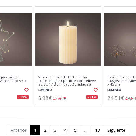
 para árbol
Vela de cera led efecto llama,
Estaca microled 
0 led, 20 x 5,5 x
color beige, superficie con relieve
fuegos artificial
ø7,5 x 17,3 cm (pack 2 unidades)
x 45 cm
LUMINEO
LUMINEO
8,98€
24,51€
- 51%
- 51%
18,30€
49,8
Anterior
1
2
3
4
5
…
13
Siguiente