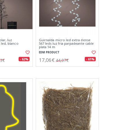
lar, luz
Guirnalda micro led extra dense
 led, blanco
567 leds luz fria parpadeante cable
plata 14 m
EDM PRODUCT
17,06€
- 62%
- 61%
43€
44,07€