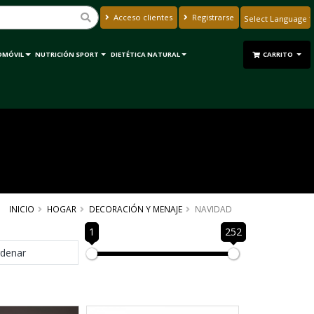
Acceso clientes
Registrarse
Powered by
Translate
OMÓVIL
NUTRICIÓN SPORT
DIETÉTICA NATURAL
CARRITO
INICIO
HOGAR
DECORACIÓN Y MENAJE
NAVIDAD
1
252
denar