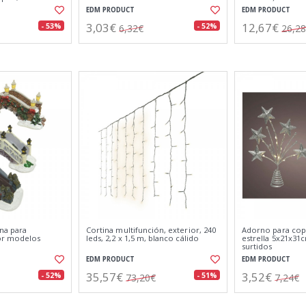
EDM PRODUCT
EDM PRODUCT
3,03€
12,67€
- 53%
- 52%
6,32€
26,2
na para
Cortina multifunción, exterior, 240
Adorno para cop
or modelos
leds, 2,2 x 1,5 m, blanco cálido
estrella 5x21x31
surtidos
EDM PRODUCT
EDM PRODUCT
35,57€
3,52€
- 52%
- 51%
73,20€
7,24€