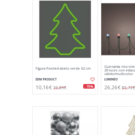
Guirnalda microle
Figura flexiled abeto verde 62 cm
20 luces con estac
cálido/multicolor.
EDM PRODUCT
LUMINEO
10,16€
26,26€
- 75%
39,89€
85,72€