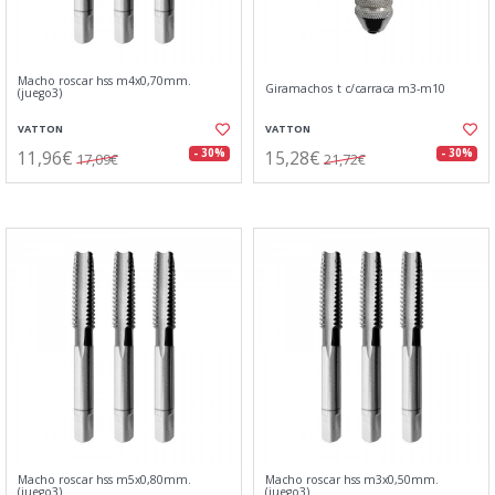
Macho roscar hss m4x0,70mm.
Giramachos t c/carraca m3-m10
(juego3)
VATTON
VATTON
11,96€
15,28€
- 30%
- 30%
17,09€
21,72€
Macho roscar hss m5x0,80mm.
Macho roscar hss m3x0,50mm.
(juego3)
(juego3)