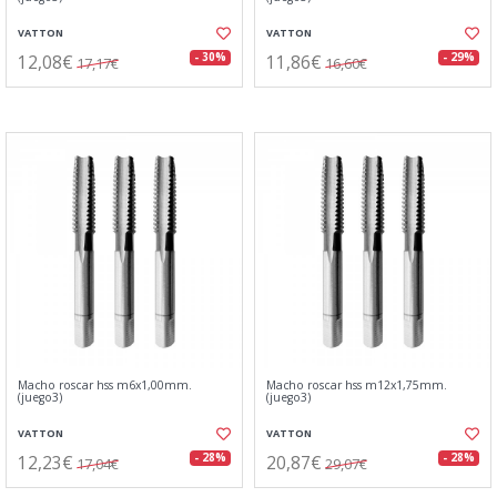
VATTON
VATTON
12,08€
11,86€
- 30%
- 29%
17,17€
16,60€
Macho roscar hss m6x1,00mm.
Macho roscar hss m12x1,75mm.
(juego3)
(juego3)
VATTON
VATTON
12,23€
20,87€
- 28%
- 28%
17,04€
29,07€