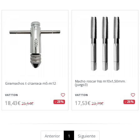
Macho roscar hss m10x1,50mm.
Giramachos t c/carraca m5-m12
(juego3)
VATTON
VATTON
18,43€
17,53€
- 28%
- 26%
25,54€
23,79€
Anterior
1
Siguiente