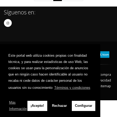
Síguenos en:
Este portal web utiliza cookies propias con finalidad
técnica, y para realizar estadísticas de uso Web, las
cookies se usan para la personalización de anuncios
que en ningún caso hacen identificable al usuario no
Contacto
Aviso Legal
Condiciones de compra
Política de envíos
Política de devolución
Política de Privacidad
recaba ni cede datos de carácter personal de los
Política de Cookies
Sitemap
usuarios sin su conocimiento
Términos y condiciones
© 2026 - Todos los derechos reservados.
Más
¡Acepto!
Rechazar
Configurar
Información