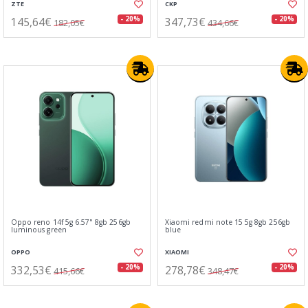
ZTE
CKP
145,64€
347,73€
- 20%
- 20%
182,05€
434,66€
Oppo reno 14f 5g 6.57" 8gb 256gb
Xiaomi redmi note 15 5g 8gb 256gb
luminous green
blue
OPPO
XIAOMI
332,53€
278,78€
- 20%
- 20%
415,66€
348,47€