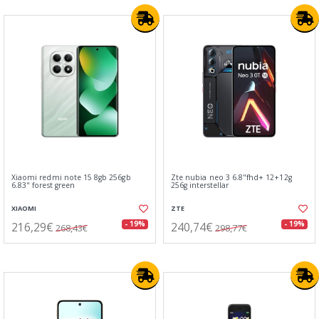
Xiaomi redmi note 15 8gb 256gb
Zte nubia neo 3 6.8"fhd+ 12+12g
6.83" forest green
256g interstellar
XIAOMI
ZTE
216,29€
240,74€
- 19%
- 19%
268,43€
298,77€