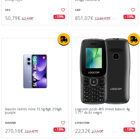
SPC
CKP
50,79€
851,07€
- 19%
- 19%
62,58€
1048,63€
Xiaomi redmi note 15 5g 8gb 256gb
Logicom posh 405 móvil básico 4g
purple
1.77" ds bt negro
XIAOMI
LOGICOM
270,16€
22,32€
- 19%
- 19%
332,87€
27,50€