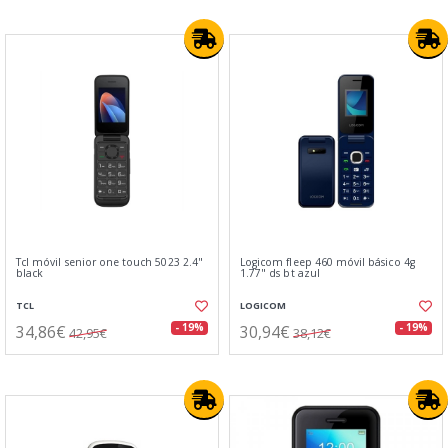
Tcl móvil senior one touch 5023 2.4"
Logicom fleep 460 móvil básico 4g
black
1.77" ds bt azul
TCL
LOGICOM
34,86€
30,94€
- 19%
- 19%
42,95€
38,12€