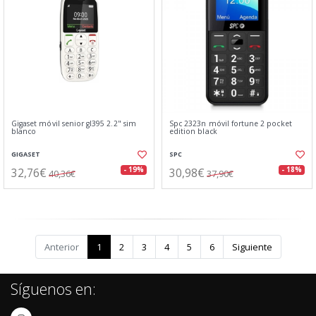
Gigaset móvil senior gl395 2.2" sim
Spc 2323n móvil fortune 2 pocket
blanco
edition black
GIGASET
SPC
32,76€
30,98€
- 19%
- 18%
40,36€
37,90€
Anterior
1
2
3
4
5
6
Siguiente
Síguenos en: