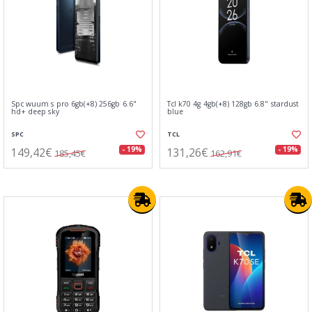
Spc wuum s pro 6gb(+8) 256gb 6.6"
Tcl k70 4g 4gb(+8) 128gb 6.8" stardust
hd+ deep sky
blue
SPC
TCL
149,42€
131,26€
- 19%
- 19%
185,45€
162,91€