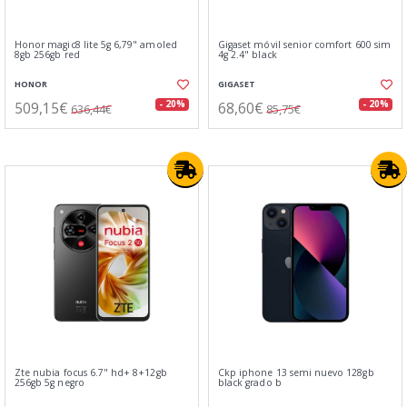
Honor magic8 lite 5g 6,79" amoled
Gigaset móvil senior comfort 600 sim
8gb 256gb red
4g 2.4" black
HONOR
GIGASET
509,15€
68,60€
- 20%
- 20%
636,44€
85,75€
Zte nubia focus 6.7" hd+ 8+12gb
Ckp iphone 13 semi nuevo 128gb
256gb 5g negro
black grado b