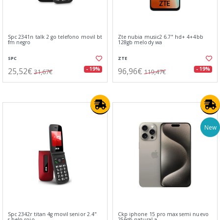
Spc 2341n talk 2 go telefono movil bt
Zte nubia music2 6.7" hd+ 4+4bb
fm negro
128gb melody wa
SPC
ZTE
25,52€
96,96€
- 19%
- 19%
31,67€
119,47€
New
Spc 2342r titan 4g movil senior 2.4"
Ckp iphone 15 pro max semi nuevo
s.help rojo
256gb natural a