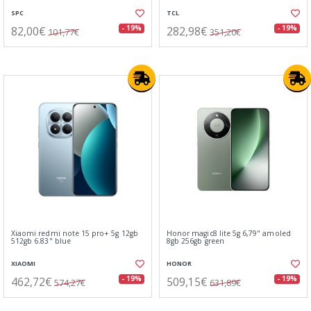
SPC
TCL
82,00€
282,98€
- 19%
- 19%
101,77€
351,20€
Xiaomi redmi note 15 pro+ 5g 12gb
Honor magic8 lite 5g 6,79" amoled
512gb 6.83" blue
8gb 256gb green
XIAOMI
HONOR
462,72€
509,15€
- 19%
- 19%
574,27€
631,89€