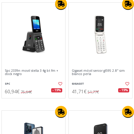
Spc 2339n movil stella 3 4g bt fm +
Gigaset móvil senior gl595 2.8" sim
dock negro
blanco perla
SPC
GIGASET
60,94€
41,71€
- 19%
- 19%
75,64€
51,77€