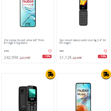
Zte nubia focus2 ultra 6,8" fhd+
Spc movil básico wild cool 4g 2.4" bt
8+12gb 512g blanc
fm negro
ZTE
SPC
242,99€
51,12€
- 19%
- 19%
301,56€
63,44€