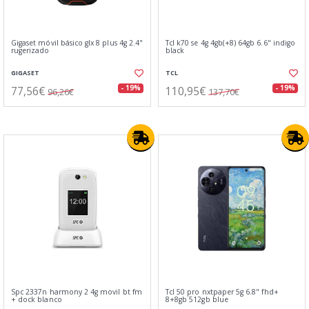
Gigaset móvil básico glx 8 plus 4g 2.4"
Tcl k70 se 4g 4gb(+8) 64gb 6.6" indigo
rugerizado
black
GIGASET
TCL
77,56€
110,95€
- 19%
- 19%
96,26€
137,70€
Spc 2337n harmony 2 4g movil bt fm
Tcl 50 pro nxtpaper 5g 6.8" fhd+
+ dock blanco
8+8gb 512gb blue