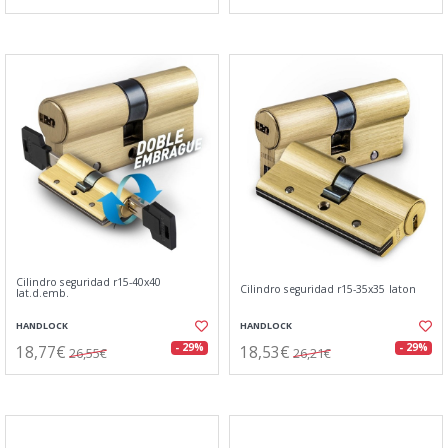
Cilindro seguridad r15-40x40
Cilindro seguridad r15-35x35 laton
lat.d.emb.
HANDLOCK
HANDLOCK
18,77€
18,53€
- 29%
- 29%
26,55€
26,21€