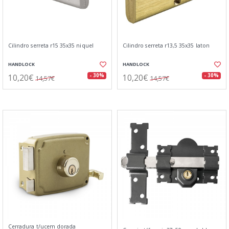
Cilindro serreta r15 35x35 niquel
Cilindro serreta r13,5 35x35 laton
HANDLOCK
HANDLOCK
10,20€
10,20€
- 30%
- 30%
14,57€
14,57€
Cerradura t/ucem dorada