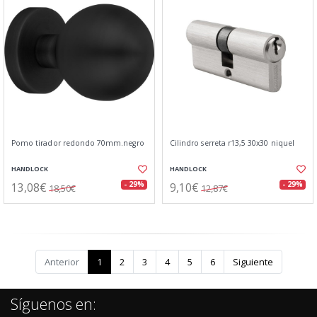
Pomo tirador redondo 70mm.negro
Cilindro serreta r13,5 30x30 niquel
HANDLOCK
HANDLOCK
13,08€
9,10€
- 29%
- 29%
18,50€
12,87€
Anterior
1
2
3
4
5
6
Siguiente
Síguenos en: