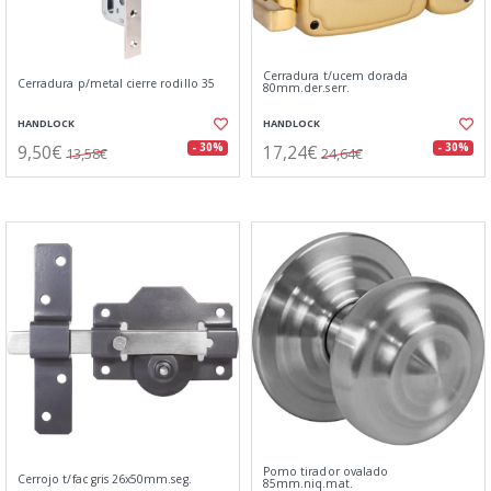
Cerradura t/ucem dorada
Cerradura p/metal cierre rodillo 35
80mm.der.serr.
HANDLOCK
HANDLOCK
9,50€
17,24€
- 30%
- 30%
13,58€
24,64€
Pomo tirador ovalado
Cerrojo t/fac gris 26x50mm.seg.
85mm.niq.mat.