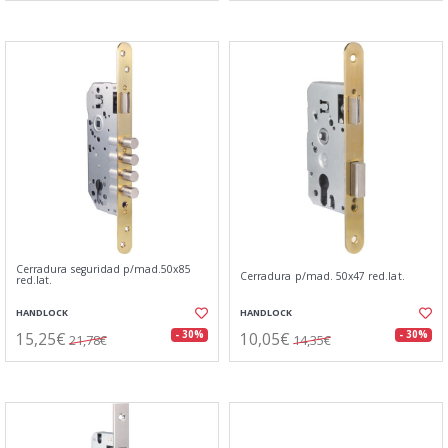
Cerradura seguridad p/mad.50x85
Cerradura p/mad. 50x47 red.lat.
red.lat.
HANDLOCK
HANDLOCK
15,25€
10,05€
- 30%
- 30%
21,78€
14,35€