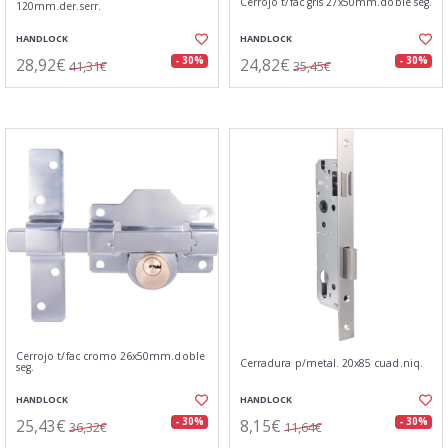
Cerrojo t/fac gris 27x50mm.doble seg.
120mm.der.serr.
HANDLOCK
HANDLOCK
28,92€
24,82€
- 30%
- 30%
41,31€
35,45€
Cerrojo t/fac cromo 26x50mm.doble
Cerradura p/metal. 20x85 cuad.niq.
seg.
HANDLOCK
HANDLOCK
25,43€
8,15€
- 30%
- 30%
36,32€
11,64€