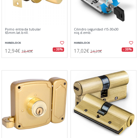
Pomo entrada tubular
Cilindro seguridad r15-30x30
65mm.lat.brill.
niq.d.emb.
HANDLOCK
HANDLOCK
12,94€
17,02€
- 30%
- 30%
18,40€
24,20€