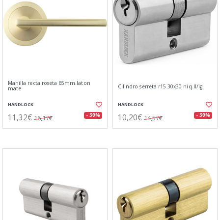
Manilla recta roseta 65mm.laton
Cilindro serreta r15 30x30 niq.ll/ig.
mate
HANDLOCK
HANDLOCK
11,32€
10,20€
- 30%
- 30%
16,17€
14,57€