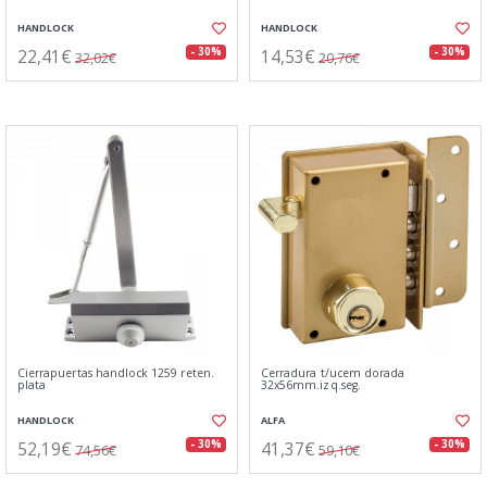
HANDLOCK
HANDLOCK
22,41€
14,53€
- 30%
- 30%
32,02€
20,76€
Cierrapuertas handlock 1259 reten.
Cerradura t/ucem dorada
plata
32x56mm.izq.seg.
HANDLOCK
ALFA
52,19€
41,37€
- 30%
- 30%
74,56€
59,10€