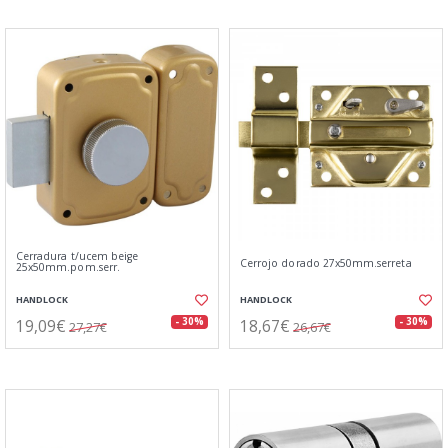
Cerradura t/ucem beige
Cerrojo dorado 27x50mm.serreta
25x50mm.pom.serr.
HANDLOCK
HANDLOCK
19,09€
18,67€
- 30%
- 30%
27,27€
26,67€