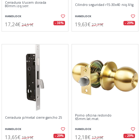
Cerradura t/ucem dorada
Cilindro seguridad r15-30x40 niq.ll/ig.
80mm.izq.serr.
HANDLOCK
HANDLOCK
17,24€
19,63€
- 30%
- 29%
24,51€
27,77€
Pomo oficina redondo
Cerradura p/metal cierre gancho 25
65mm.lat.mat.
HANDLOCK
HANDLOCK
13,65€
12,18€
- 29%
- 29%
19,31€
17,23€