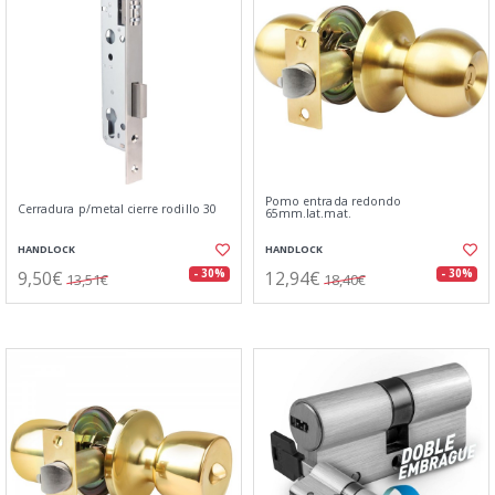
Pomo entrada redondo
Cerradura p/metal cierre rodillo 30
65mm.lat.mat.
HANDLOCK
HANDLOCK
9,50€
12,94€
- 30%
- 30%
13,51€
18,40€