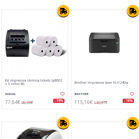
Kit impresora térmica tickets tp8002
Brother impresora laser hl-l1240w
+ 5 rollos 80
IGGUAL
BROTHER
77,64€
115,16€
- 19%
- 18%
95,66€
140,87€