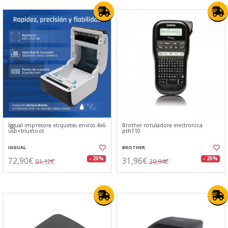
Iggual impresora etiquetas envíos 4x6
Brother rotuladora electronica
usb+bluetoot
pth110
IGGUAL
BROTHER
72,90€
31,96€
- 20%
- 20%
91,12€
39,94€