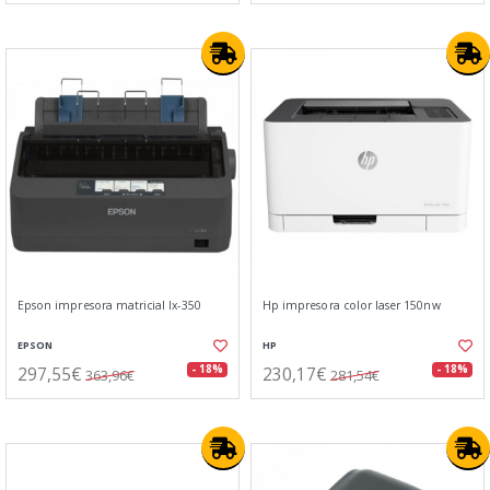
Epson impresora matricial lx-350
Hp impresora color laser 150nw
EPSON
HP
297,55€
230,17€
- 18%
- 18%
363,96€
281,54€