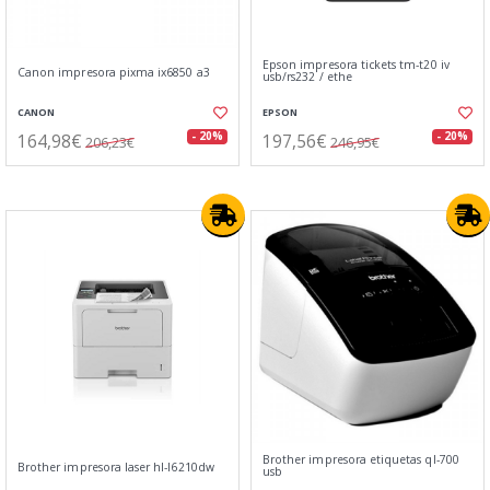
Epson impresora tickets tm-t20 iv
Canon impresora pixma ix6850 a3
usb/rs232 / ethe
CANON
EPSON
164,98€
197,56€
- 20%
- 20%
206,23€
246,95€
Brother impresora etiquetas ql-700
Brother impresora laser hl-l6210dw
usb