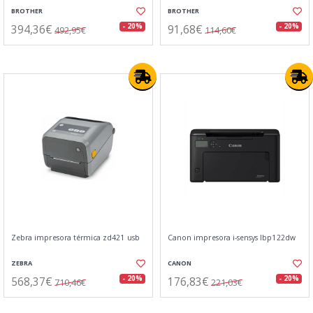
BROTHER
BROTHER
394,36€
91,68€
- 20%
- 20%
492,95€
114,60€
Zebra impresora térmica zd421 usb
Canon impresora i-sensys lbp122dw
ZEBRA
CANON
568,37€
176,83€
- 20%
- 20%
710,46€
221,03€