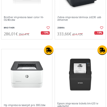
Brother impresora laser color hl-
Zebra impresora térmica zd230 usb
l3240cdw
ethernet
BROTHER
ZEBRA
286,01€
333,66€
- 19%
- 19%
352,41€
411,12€
Epson impresora tickets tm-t20 iv
Hp impresora laserjet pro 3002dw
usb/rs232