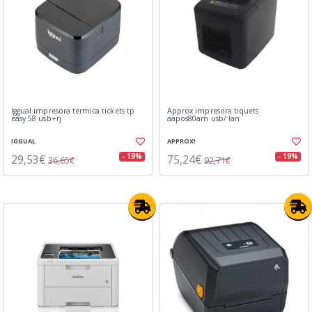
Iggual impresora térmica tickets tp
Approx impresora tiquets
easy 58 usb+rj
aapos80am usb/ lan
IGGUAL
APPROX!
29,53€
75,24€
- 19%
- 19%
36,65€
92,71€