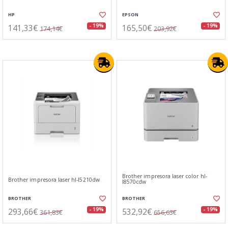
HP
EPSON
141,33€
165,50€
- 19%
- 19%
174,14€
203,92€
Brother impresora laser color hl-
Brother impresora laser hl-l5210dw
l8570cdw
BROTHER
BROTHER
293,66€
532,92€
- 19%
- 19%
361,83€
656,63€