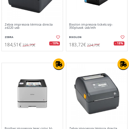
Zebra impresora térmica directa
Bixolon impresora tickets srp-
zd220 usb
350plusvk usb/eth
ZEBRA
BIXOLON
184,51€
183,72€
- 18%
- 18%
225,70€
224,73€
Brother impresora laser color hl-
Zebra impresora térmica directa