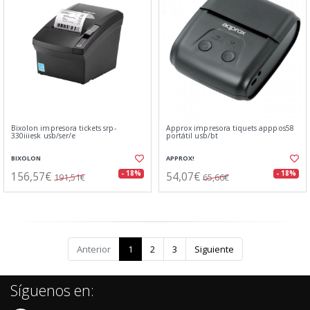
Bixolon impresora tickets srp-
Approx impresora tiquets apppos58
330iiiesk usb/ser/e
portátil usb/bt
BIXOLON
APPROX!
156,57€
54,07€
- 18%
- 18%
191,51€
65,66€
Anterior
1
2
3
Siguiente
Síguenos en: