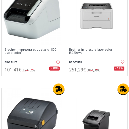
Brother impresora etiquetas ql-800
Brother impresora laser color hl-
usb bicolor
l3220cwe
BROTHER
BROTHER
101,41€
251,29€
- 18%
- 18%
124,05€
307,39€